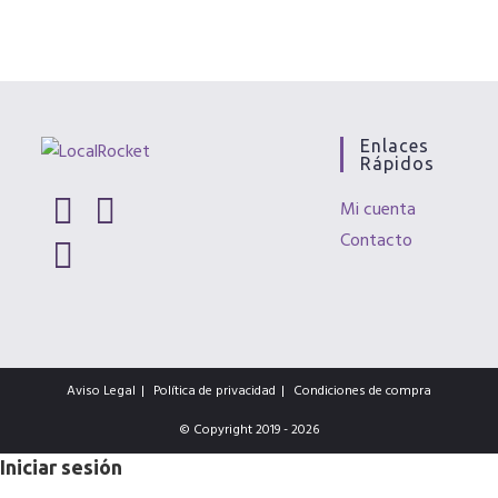
Enlaces
Rápidos
Mi cuenta
Contacto
Se
Se
abre
abre
Se
en
en
abre
una
una
en
nueva
nueva
una
pestaña
pestaña
Aviso Legal
Política de privacidad
Condiciones de compra
nueva
pestaña
© Copyright 2019 - 2026
Iniciar sesión