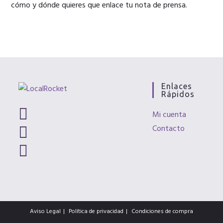
cómo y dónde quieres que enlace tu nota de prensa.
Enlaces
Rápidos
Se
Mi cuenta
abre
Contacto
Se
en
abre
Se
una
en
abre
nueva
una
en
pestaña
nueva
una
pestaña
nueva
pestaña
Aviso Legal
Política de privacidad
Condiciones de compra